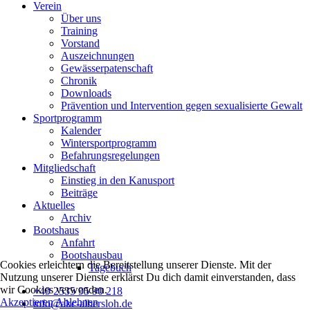
Verein
Über uns
Training
Vorstand
Auszeichnungen
Gewässerpatenschaft
Chronik
Downloads
Prävention und Intervention gegen sexualisierte Gewalt
Sportprogramm
Kalender
Wintersportprogramm
Befahrungsregelungen
Mitgliedschaft
Einstieg in den Kanusport
Beiträge
Aktuelles
Archiv
Bootshaus
Anfahrt
Bootshausbau
Cookies erleichtern die Bereitstellung unserer Dienste. Mit der
Tagebuch
Nutzung unserer Dienste erklärst Du dich damit einverstanden, dass
wir Cookies verwenden.
+49 2535 95 90 218
Akzeptieren
Ablehnen
info@akc-albersloh.de