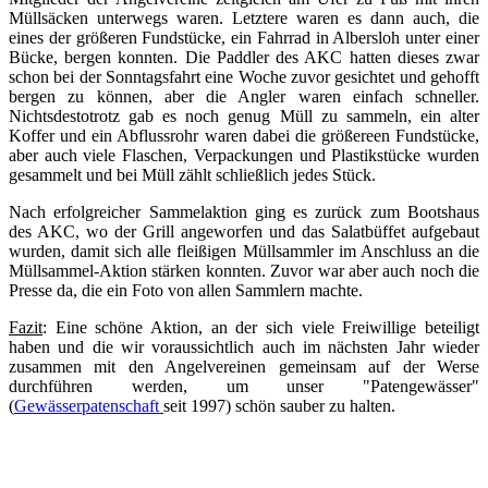
Müllsäcken unterwegs waren. Letztere waren es dann auch, die
eines der größeren Fundstücke, ein Fahrrad in Albersloh unter einer
Bücke, bergen konnten. Die Paddler des AKC hatten dieses zwar
schon bei der Sonntagsfahrt eine Woche zuvor gesichtet und gehofft
bergen zu können, aber die Angler waren einfach schneller.
Nichtsdestotrotz gab es noch genug Müll zu sammeln, ein alter
Koffer und ein Abflussrohr waren dabei die größereen Fundstücke,
aber auch viele Flaschen, Verpackungen und Plastikstücke wurden
gesammelt und bei Müll zählt schließlich jedes Stück.
Nach erfolgreicher Sammelaktion ging es zurück zum Bootshaus
des AKC, wo der Grill angeworfen und das Salatbüffet aufgebaut
wurden, damit sich alle fleißigen Müllsammler im Anschluss an die
Müllsammel-Aktion stärken konnten. Zuvor war aber auch noch die
Presse da, die ein Foto von allen Sammlern machte.
Fazit
: Eine schöne Aktion, an der sich viele Freiwillige beteiligt
haben und die wir voraussichtlich auch im nächsten Jahr wieder
zusammen mit den Angelvereinen gemeinsam auf der Werse
durchführen werden, um unser "Patengewässer"
(
Gewässerpatenschaft
seit 1997) schön sauber zu halten.