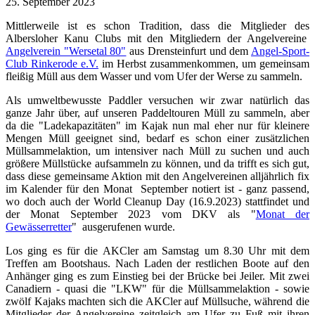
25. September 2023
Mittlerweile ist es schon Tradition, dass die Mitglieder des
Albersloher Kanu Clubs mit den Mitgliedern der Angelvereine
Angelverein "Wersetal 80"
aus Drensteinfurt und dem
Angel-Sport-
Club Rinkerode e.V.
im Herbst zusammenkommen, um gemeinsam
fleißig Müll aus dem Wasser und vom Ufer der Werse zu sammeln.
Als umweltbewusste Paddler versuchen wir zwar natürlich das
ganze Jahr über, auf unseren Paddeltouren Müll zu sammeln, aber
da die "Ladekapazitäten" im Kajak nun mal eher nur für kleinere
Mengen Müll geeignet sind, bedarf es schon einer zusätzlichen
Müllsammelaktion, um intensiver nach Müll zu suchen und auch
größere Müllstücke aufsammeln zu können, und da trifft es sich gut,
dass diese gemeinsame Aktion mit den Angelvereinen alljährlich fix
im Kalender für den Monat September notiert ist - ganz passend,
wo doch auch der World Cleanup Day (16.9.2023) stattfindet und
der Monat September 2023 vom DKV als "
Monat der
Gewässerretter
" ausgerufenen wurde.
Los ging es für die AKCler am Samstag um 8.30 Uhr mit dem
Treffen am Bootshaus. Nach Laden der restlichen Boote auf den
Anhänger ging es zum Einstieg bei der Brücke bei Jeiler. Mit zwei
Canadiern - quasi die "LKW" für die Müllsammelaktion - sowie
zwölf Kajaks machten sich die AKCler auf Müllsuche, während die
Mitglieder der Angelvereine zeitgleich am Ufer zu Fuß mit ihren